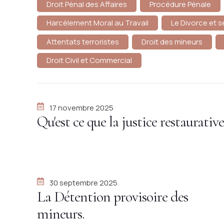
Droit Pénal des Affaires
Procédure Pénale
Harcèlement Moral au Travail
Le Divorce et
Attentats terroristes
Droit des mineurs
Droit Civil et Commercial
17 novembre 2025
Qu'est ce que la justice restaurative
30 septembre 2025
La Détention provisoire des
mineurs.