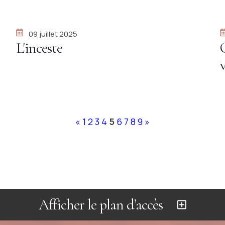
P
09 juillet 2025
L'inceste
«
1
2
3
4
5
6
7
8
9
»
Afficher le plan d’accès