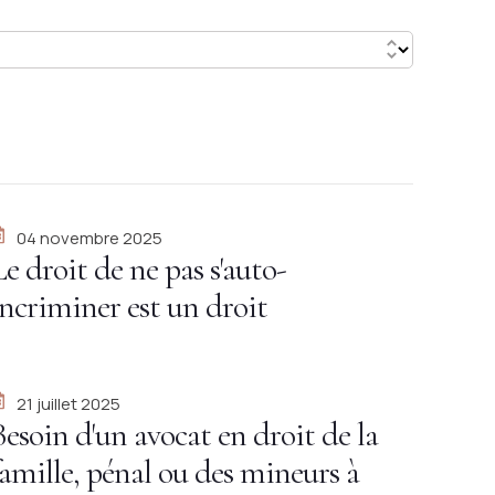
04 novembre 2025
Le droit de ne pas s'auto-
incriminer est un droit
fondamental consacré par la Cour
de cassation et la Cour européenne
21 juillet 2025
des droits de l'homme
Besoin d'un avocat en droit de la
famille, pénal ou des mineurs à