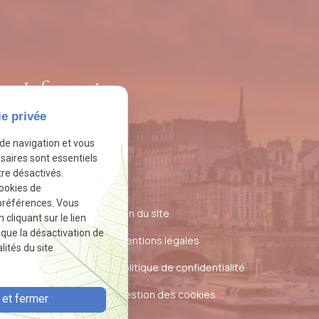
Informations
ie privée
Accueil
 de navigation et vous
Actualités
saires sont essentiels
re désactivés.
Contact
cookies de
préférences. Vous
Plan du site
liquant sur le lien
r que la désactivation de
Mentions légales
ités du site.
Politique de confidentialité
Gestion des cookies
et fermer