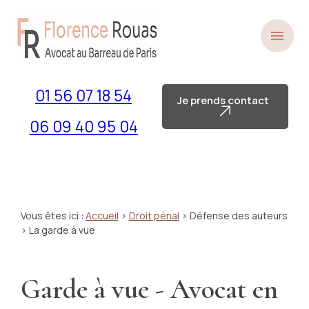
Panneau de gestion des cookies
menu
01 56 07 18 54
Je prends contact
06 09 40 95 04
Vous êtes ici :
Accueil
>
Droit pénal
>
Défense des auteurs
> La garde à vue
Garde à vue - Avocat en