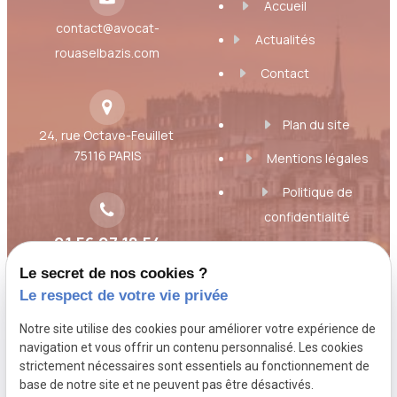
Accueil
judiciaire, avec remise d’une convocation pour
contact@avocat-
une audience ultérieure.
Actualités
rouaselbazis.com
Contact
À l’inverse, lorsque la personne
n’est pas déférée,
Plan du site
elle est remise en liberté à l’issue de la garde à vue.
24, rue Octave-Feuillet
75116 PARIS
Cela ne signifie pas nécessairement que la procédure
Mentions légales
est terminée : des poursuites peuvent encore être
Politique de
engagées ultérieurement.
confidentialité
Dans cette hypothèse, plusieurs orientations sont
01 56 07 18 54
Gestion des cookies
possibles pour le procureur de la République :
Le secret de nos cookies ?
il peut décider d’un classement sans suite ;il peut
A propos
Le respect de votre vie privée
décider qu’il convient que l’enquête se poursuive ;
il peut mettre en œuvre une mesure alternative
Notre site utilise des cookies pour améliorer votre expérience de
aux poursuites ;
Toujours à l'écoute des besoins et des
navigation et vous offrir un contenu personnalisé. Les cookies
il peut recourir à une procédure de composition
strictement nécessaires sont essentiels au fonctionnement de
inquiétudes du client, Maître Florence Rouas,
pénale ou à une autre procédure prévue par la loi
base de notre site et ne peuvent pas être désactivés.
avocat au Barreau de Paris, étudie votre