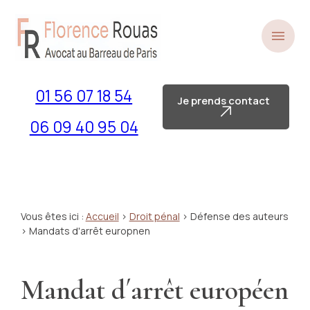
Panneau de gestion des cookies
menu
01 56 07 18 54
Je prends contact
06 09 40 95 04
Vous êtes ici :
Accueil
>
Droit pénal
>
Défense des auteurs
> Mandats d'arrêt europnen
Mandat d´arrêt européen