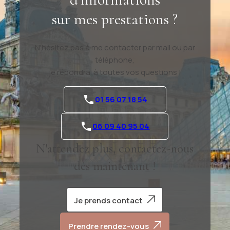
sur mes prestations ?
N'hésitez pas à me contacter par mail ou par
téléphone,
je répondrai à toutes vos questions !
01 56 07 18 54
06 09 40 95 04
N'attendez plus, contactez-nous
dès maintenant !
Je prends contact
Prendre rendez-vous