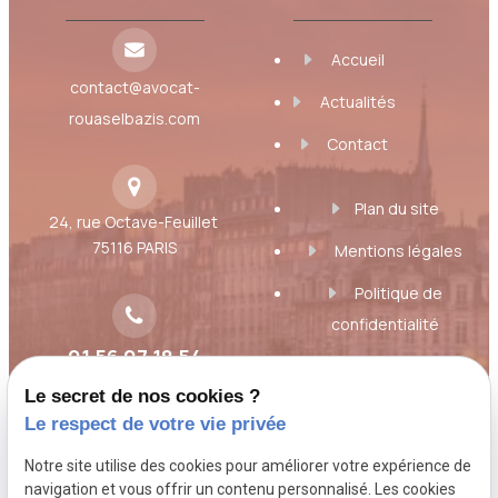
Accueil
contact@avocat-
Actualités
rouaselbazis.com
Contact
Plan du site
24, rue Octave-Feuillet
75116 PARIS
Mentions légales
Politique de
confidentialité
01 56 07 18 54
Gestion des cookies
Le secret de nos cookies ?
A propos
Le respect de votre vie privée
Notre site utilise des cookies pour améliorer votre expérience de
Toujours à l'écoute des besoins et des
navigation et vous offrir un contenu personnalisé. Les cookies