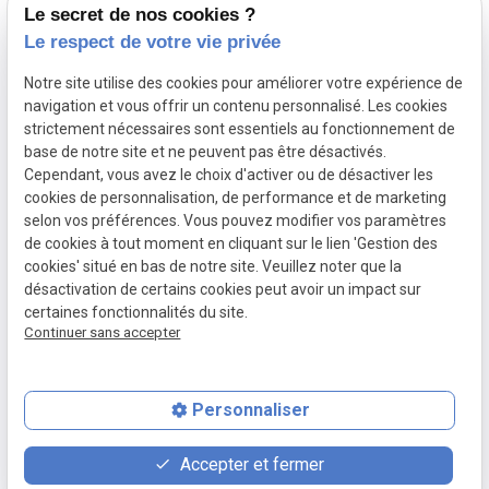
Le secret de nos cookies ?
A propos
Le respect de votre vie privée
Notre site utilise des cookies pour améliorer votre expérience de
Toujours à l'écoute des besoins et des
navigation et vous offrir un contenu personnalisé. Les cookies
strictement nécessaires sont essentiels au fonctionnement de
inquiétudes du client, Maître Florence Rouas,
base de notre site et ne peuvent pas être désactivés.
avocat au Barreau de Paris, étudie votre
Cependant, vous avez le choix d'activer ou de désactiver les
dossier, vous donne son point de vue de
cookies de personnalisation, de performance et de marketing
selon vos préférences. Vous pouvez modifier vos paramètres
praticien du droit et vous conseille.
de cookies à tout moment en cliquant sur le lien 'Gestion des
cookies' situé en bas de notre site. Veuillez noter que la
désactivation de certains cookies peut avoir un impact sur
certaines fonctionnalités du site.
Continuer sans accepter
Personnaliser
place
contact_page
phone
Accepter et fermer
Plan d'accès
Contact
01 56 07 18 54