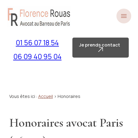
Panneau de gestion des cookies
menu
01 56 07 18 54
Je prends contact
06 09 40 95 04
Vous êtes ici :
Accueil
> Honoraires
Honoraires avocat Paris