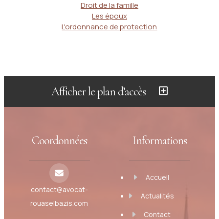
Droit de la famille
Les époux
L'ordonnance de protection
Afficher le plan d’accès
Coordonnées
Informations
Accueil
contact@avocat-
Actualités
rouaselbazis.com
Contact