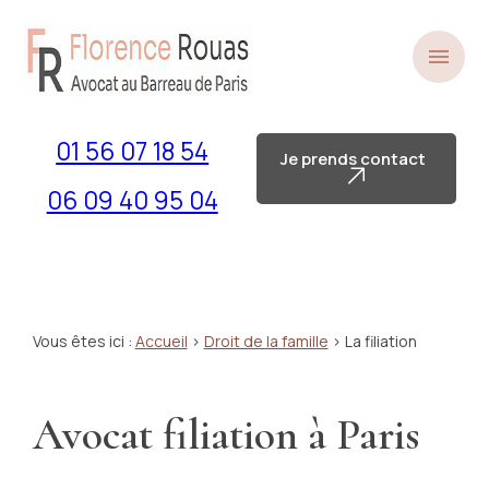
Panneau de gestion des cookies
menu
01 56 07 18 54
Je prends contact
06 09 40 95 04
Vous êtes ici :
Accueil
>
Droit de la famille
> La filiation
Avocat filiation à Paris