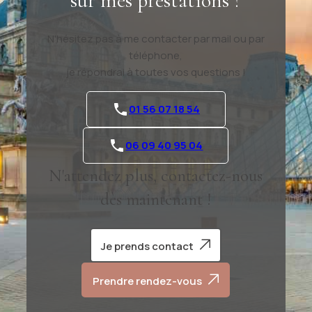
sur mes prestations ?
N'hésitez pas à me contacter par mail ou par
téléphone,
je répondrai à toutes vos questions !
01 56 07 18 54
06 09 40 95 04
N'attendez plus, contactez-nous
dès maintenant !
Je prends contact
Prendre rendez-vous