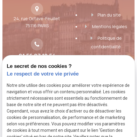
Plan du site
24, rue Octave-Feuillet
75116 PARIS
Mentions légales
Politique de
confidentialité
01 56 07 18 54
Gestion des cookies
Le secret de nos cookies ?
A propos
Le respect de votre vie privée
Notre site utilise des cookies pour améliorer votre expérience de
Toujours à l'écoute des besoins et des
navigation et vous offrir un contenu personnalisé. Les cookies
strictement nécessaires sont essentiels au fonctionnement de
inquiétudes du client, Maître Florence Rouas,
base de notre site et ne peuvent pas être désactivés.
avocat au Barreau de Paris, étudie votre
Cependant, vous avez le choix d'activer ou de désactiver les
dossier, vous donne son point de vue de
cookies de personnalisation, de performance et de marketing
selon vos préférences. Vous pouvez modifier vos paramètres
praticien du droit et vous conseille.
de cookies à tout moment en cliquant sur le lien 'Gestion des
cookies' situé en bas de notre site. Veuillez noter que la