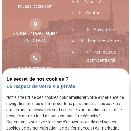
Actualités
rouaselbazis.com
Contact
Plan du site
24, rue Octave-Feuillet
75116 PARIS
Mentions légales
Politique de
confidentialité
01 56 07 18 54
Gestion des cookies
Le secret de nos cookies ?
A propos
Le respect de votre vie privée
Notre site utilise des cookies pour améliorer votre expérience de
Toujours à l'écoute des besoins et des
navigation et vous offrir un contenu personnalisé. Les cookies
strictement nécessaires sont essentiels au fonctionnement de
inquiétudes du client, Maître Florence Rouas,
base de notre site et ne peuvent pas être désactivés.
avocat au Barreau de Paris, étudie votre
Cependant, vous avez le choix d'activer ou de désactiver les
dossier, vous donne son point de vue de
cookies de personnalisation, de performance et de marketing