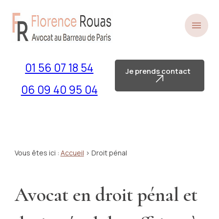
Panneau de gestion des cookies
menu
01 56 07 18 54
Je prends contact
06 09 40 95 04
Vous êtes ici :
Accueil
> Droit pénal
Avocat en droit pénal et