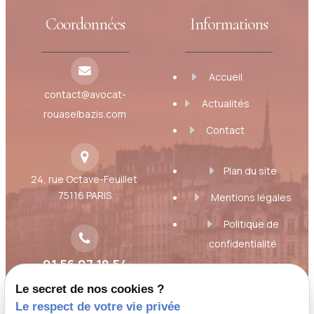
Coordonnées
Informations
Accueil
contact@avocat-
Actualités
rouaselbazis.com
Contact
Plan du site
24, rue Octave-Feuillet
75116 PARIS
Mentions légales
Politique de
confidentialité
01 56 07 18 54
Gestion des cookies
Le secret de nos cookies ?
A propos
Le respect de votre vie privée