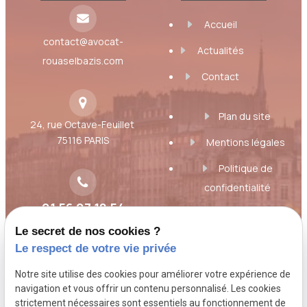
Accueil
contact@avocat-
Actualités
rouaselbazis.com
Contact
Plan du site
24, rue Octave-Feuillet
75116 PARIS
Mentions légales
Politique de
confidentialité
01 56 07 18 54
Gestion des cookies
Le secret de nos cookies ?
A propos
Le respect de votre vie privée
Notre site utilise des cookies pour améliorer votre expérience de
Toujours à l'écoute des besoins et des
navigation et vous offrir un contenu personnalisé. Les cookies
strictement nécessaires sont essentiels au fonctionnement de