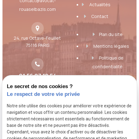
contact@avocat-
Actualités
rouaselbazis.com
Contact
Plan du site
24, rue Octave-Feuillet
75116 PARIS
Mentions légales
Politique de
confidentialité
01 56 07 18 54
Gestion des cookies
Le secret de nos cookies ?
A propos
Le respect de votre vie privée
Notre site utilise des cookies pour améliorer votre expérience de
Toujours à l'écoute des besoins et des
navigation et vous offrir un contenu personnalisé. Les cookies
strictement nécessaires sont essentiels au fonctionnement de
inquiétudes du client, Maître Florence Rouas,
base de notre site et ne peuvent pas être désactivés.
avocat au Barreau de Paris, étudie votre
Cependant, vous avez le choix d'activer ou de désactiver les
dossier, vous donne son point de vue de
cookies de personnalisation, de performance et de marketing