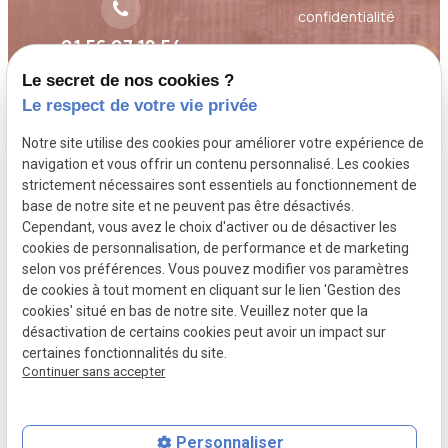
confidentialité
01 56 07 18 54
Gestion des cookies
Le secret de nos cookies ?
A propos
Le respect de votre vie privée
Notre site utilise des cookies pour améliorer votre expérience de
Toujours à l'écoute des besoins et des
navigation et vous offrir un contenu personnalisé. Les cookies
strictement nécessaires sont essentiels au fonctionnement de
inquiétudes du client, Maître Florence Rouas,
base de notre site et ne peuvent pas être désactivés.
avocat au Barreau de Paris, étudie votre
Cependant, vous avez le choix d'activer ou de désactiver les
dossier, vous donne son point de vue de
cookies de personnalisation, de performance et de marketing
selon vos préférences. Vous pouvez modifier vos paramètres
praticien du droit et vous conseille.
de cookies à tout moment en cliquant sur le lien 'Gestion des
cookies' situé en bas de notre site. Veuillez noter que la
désactivation de certains cookies peut avoir un impact sur
certaines fonctionnalités du site.
Continuer sans accepter
Personnaliser