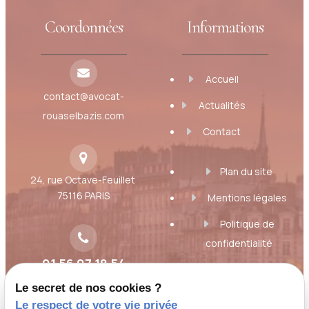
Coordonnées
Informations
Accueil
contact@avocat-
Actualités
rouaselbazis.com
Contact
Plan du site
24, rue Octave-Feuillet
75116 PARIS
Mentions légales
Politique de
confidentialité
01 56 07 18 54
Gestion des cookies
Le secret de nos cookies ?
A propos
Le respect de votre vie privée